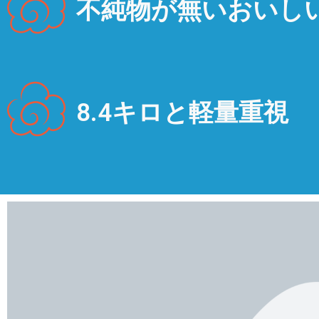
不純物が無いおいし
8.4キロと軽量重視